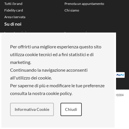
Tutti i brand
Prenota un appuntamento
Fidelity card
Chi siamo
Area riservata
Su di noi
La nostra mission
Lavora con noi
Pagamenti
Negozi
Legal Area
Per offrirti una migliore esperienza questo sito
utilizza cookie tecnici ed a fini statistici e di
Info privacy
Gestione cookies
marketing.
Condizioni di vendita
Termini e condizioni
Continuando la navigazione acconsenti
all'utilizzo dei cookie.
Per saperne di più e modificare le tue preferenze
consulta la nostra cookie policy.
ELLE SPA, Piazza Vittorio Emanuele II, 67-68-69 Roma (RM) - 00185 VAT: 13759001004
All rights reserved
Informativa Cookie
Chiudi