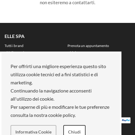
non esiteremo a contattarti.
ELLE SPA
Tutti i brand
Prenota un appuntamento
Fidelity card
Chi siamo
Area riservata
Per offrirti una migliore esperienza questo sito
Su di noi
utilizza cookie tecnici ed a fini statistici e di
La nostra mission
Lavora con noi
marketing.
Pagamenti
Negozi
Legal Area
Continuando la navigazione acconsenti
all'utilizzo dei cookie.
Info privacy
Gestione cookies
Per saperne di più e modificare le tue preferenze
Condizioni di vendita
Termini e condizioni
consulta la nostra cookie policy.
Informativa Cookie
Chiudi