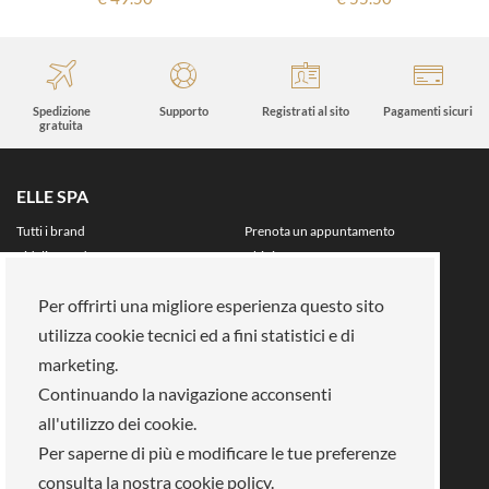
Spedizione
Supporto
Registrati al sito
Pagamenti sicuri
gratuita
ELLE SPA
Tutti i brand
Prenota un appuntamento
Fidelity card
Chi siamo
Area riservata
Per offrirti una migliore esperienza questo sito
Su di noi
utilizza cookie tecnici ed a fini statistici e di
La nostra mission
Lavora con noi
marketing.
Pagamenti
Negozi
Legal Area
Continuando la navigazione acconsenti
all'utilizzo dei cookie.
Info privacy
Gestione cookies
Per saperne di più e modificare le tue preferenze
Condizioni di vendita
Termini e condizioni
consulta la nostra cookie policy.