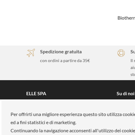
Biother
Spedizione gratuita
S
con ordini a partire da 35€
Il
ai
st
ELLE SPA
Su di noi
Tutti i brand
La nostra
Prenota un appuntamento
Lavora co
Per offrirti una migliore esperienza questo sito utilizza cooki
ed a fini statistici e di marketing.
Fidelity card
Pagament
Continuando la navigazione acconsenti all'utilizzo dei cookie
Chi siamo
Negozi