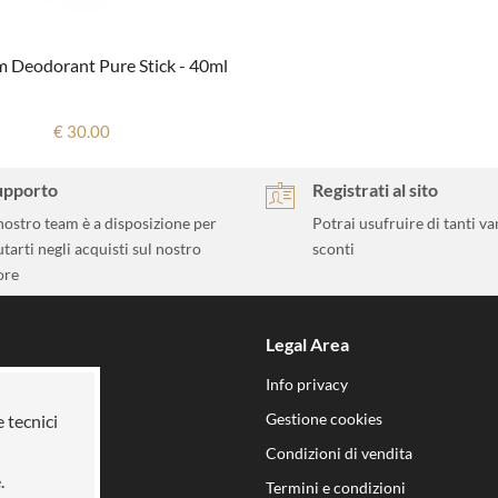
m Deodorant Pure Stick - 40ml
€ 30.00
upporto
Registrati al sito
 nostro team è a disposizione per
Potrai usufruire di tanti va
utarti negli acquisti sul nostro
sconti
ore
Legal Area
 mission
Info privacy
n noi
Gestione cookies
e tecnici
i
Condizioni di vendita
.
Termini e condizioni