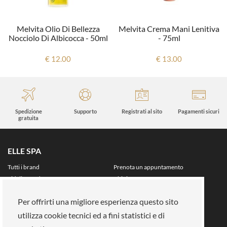
Melvita Olio Di Bellezza
Melvita Crema Mani Lenitiva
Nocciolo Di Albicocca - 50ml
- 75ml
€ 12.00
€ 13.00
Spedizione
Supporto
Registrati al sito
Pagamenti sicuri
gratuita
ELLE SPA
Tutti i brand
Prenota un appuntamento
Fidelity card
Chi siamo
Area riservata
Per offrirti una migliore esperienza questo sito
Su di noi
utilizza cookie tecnici ed a fini statistici e di
La nostra mission
Lavora con noi