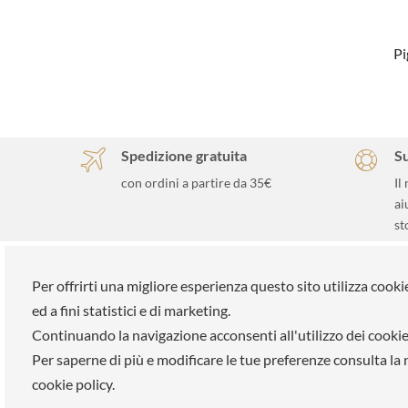
Pi
Spedizione gratuita
S
con ordini a partire da 35€
Il
ai
st
ELLE SPA
Su di noi
Per offrirti una migliore esperienza questo sito utilizza cooki
ed a fini statistici e di marketing.
Tutti i brand
La nostra
Continuando la navigazione acconsenti all'utilizzo dei cookie
Prenota un appuntamento
Lavora co
Per saperne di più e modificare le tue preferenze consulta la
Fidelity card
Pagament
cookie policy.
Chi siamo
Negozi