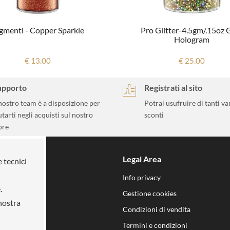
gmenti - Copper Sparkle
Pro Glitter-4.5gm/.15oz 
Hologram
€ 13.00
€ 25.00
upporto
Registrati al sito
 nostro team è a disposizione per
Potrai usufruire di tanti va
utarti negli acquisti sul nostro
sconti
ore
Legal Area
e tecnici
 mission
Info privacy
.
n noi
Gestione cookies
 nostra
i
Condizioni di vendita
Termini e condizioni