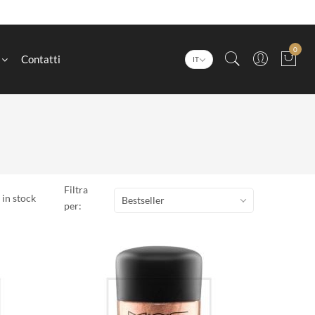
0
Contatti
IT
Filtra
 in stock
Bestseller
per: