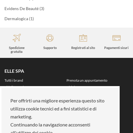
Evidens De Beauté
(3)
Dermalogica
(1)
Spedizione
Supporto
Registrati al sito
Pagamenti sicuri
gratuita
ELLE SPA
Tutti i brand
Prenota un appuntamento
Fidelity card
Chi siamo
Area riservata
Per offrirti una migliore esperienza questo sito
Su di noi
utilizza cookie tecnici ed a fini statistici e di
La nostra mission
Lavora con noi
marketing.
Pagamenti
Negozi
Continuando la navigazione acconsenti
Legal Area
all'utilizzo dei cookie.