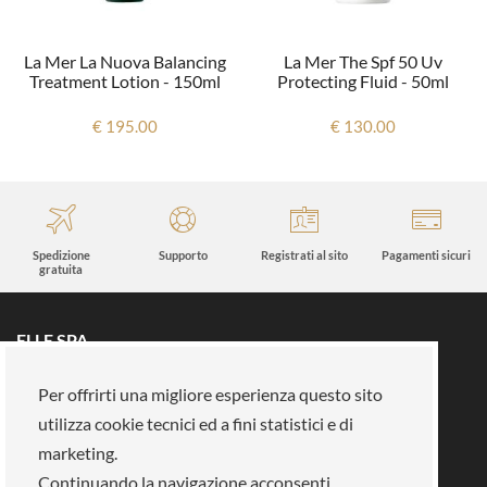
La Mer La Nuova Balancing
La Mer The Spf 50 Uv
Treatment Lotion - 150ml
Protecting Fluid - 50ml
€ 195.00
€ 130.00
Spedizione
Supporto
Registrati al sito
Pagamenti sicuri
gratuita
ELLE SPA
Tutti i brand
Prenota un appuntamento
Per offrirti una migliore esperienza questo sito
Fidelity card
Chi siamo
utilizza cookie tecnici ed a fini statistici e di
Area riservata
Su di noi
marketing.
Continuando la navigazione acconsenti
La nostra mission
Lavora con noi