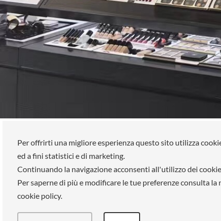
ELLE SPA
Su di noi
Per offrirti una migliore esperienza questo sito utilizza cooki
ed a fini statistici e di marketing.
Tutti i brand
La nostra
Continuando la navigazione acconsenti all'utilizzo dei cookie
Prenota un appuntamento
Lavora co
Per saperne di più e modificare le tue preferenze consulta la
Fidelity card
Pagament
cookie policy.
Chi siamo
Negozi
Area riservata