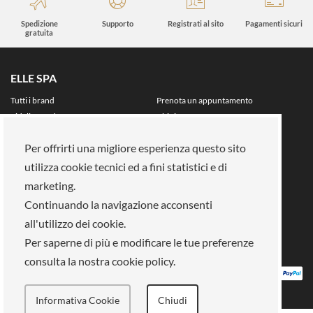
Spedizione
Supporto
Registrati al sito
Pagamenti sicuri
gratuita
ELLE SPA
Tutti i brand
Prenota un appuntamento
Fidelity card
Chi siamo
Area riservata
Per offrirti una migliore esperienza questo sito
Su di noi
utilizza cookie tecnici ed a fini statistici e di
La nostra mission
Lavora con noi
marketing.
Pagamenti
Negozi
Legal Area
Continuando la navigazione acconsenti
all'utilizzo dei cookie.
Info privacy
Gestione cookies
Per saperne di più e modificare le tue preferenze
Condizioni di vendita
Termini e condizioni
consulta la nostra cookie policy.
Informativa Cookie
Chiudi