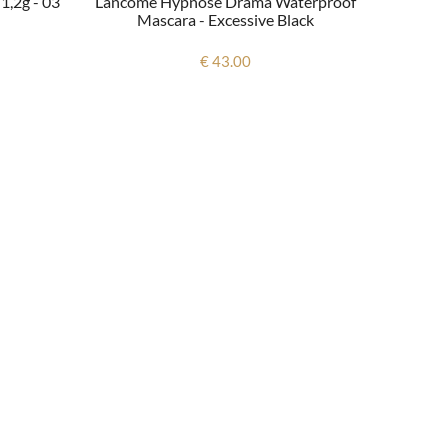
1,2g - 03
Lancome Hypnose Drama Waterproof
Mascara - Excessive Black
€ 43.00