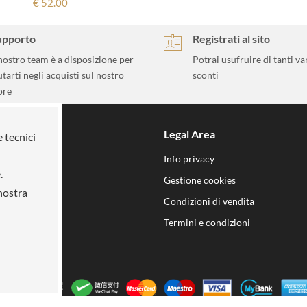
€ 52.00
upporto
Registrati al sito
 nostro team è a disposizione per
Potrai usufruire di tanti va
utarti negli acquisti sul nostro
sconti
ore
Legal Area
e tecnici
 mission
Info privacy
.
n noi
Gestione cookies
 nostra
i
Condizioni di vendita
Termini e condizioni