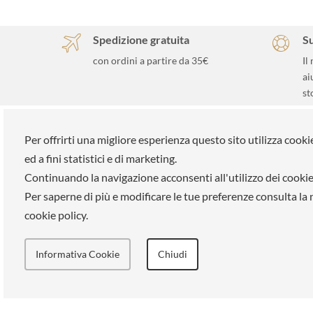
Spedizione gratuita
S
con ordini a partire da 35€
Il
ai
st
ELLE SPA
Su di noi
Per offrirti una migliore esperienza questo sito utilizza cooki
ed a fini statistici e di marketing.
Tutti i brand
La nostra
Continuando la navigazione acconsenti all'utilizzo dei cookie
Prenota un appuntamento
Lavora co
Per saperne di più e modificare le tue preferenze consulta la
Fidelity card
Pagament
cookie policy.
Chi siamo
Negozi
Area riservata
Informativa Cookie
Chiudi