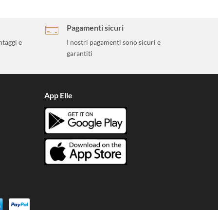
Pagamenti sicuri
ntaggi e
I nostri pagamenti sono sicuri e
garantiti
App Elle