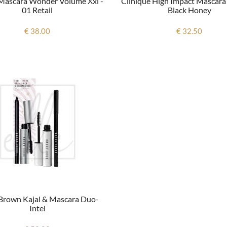
 Mascara Wonder Volume Xxl -
Clinique High Impact Mascara 
01 Retail
Black Honey
€ 38.00
€ 32.50
Brown Kajal & Mascara Duo-
Intel