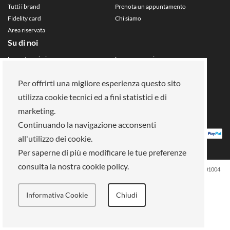
Tutti i brand
Prenota un appuntamento
Fidelity card
Chi siamo
Area riservata
Su di noi
La nostra mission
Lavora con noi
Pagamenti
Negozi
Legal Area
Per offrirti una migliore esperienza questo sito
utilizza cookie tecnici ed a fini statistici e di
Info privacy
Gestione cookies
marketing.
Condizioni di vendita
Termini e condizioni
Continuando la navigazione acconsenti
all'utilizzo dei cookie.
Per saperne di più e modificare le tue preferenze
consulta la nostra cookie policy.
ELLE SPA, Piazza Vittorio Emanuele II, 67-68-69 Roma (RM) - 00185 VAT: 13759001004
All rights reserved
Informativa Cookie
Chiudi