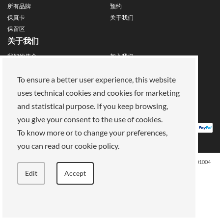
所有品牌
预约
保真卡
关于我们
保留区
关于我们
我们的使命
加入我们
支付方式
商店
法律领域
To ensure a better user experience, this website
uses technical cookies and cookies for marketing
隐私政策
饼干
and statistical purpose. If you keep browsing,
销售条款
条款和条件
you give your consent to the use of cookies.
To know more or to change your preferences,
you can read our cookie policy.
ELLE SPA, Piazza Vittorio Emanuele II, 67-68-69 Roma (RM) - 00185 VAT: 13759001004
版权所有
Edit
Accept