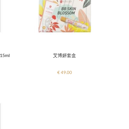
5ml
艾博妍套盒
€ 49.00