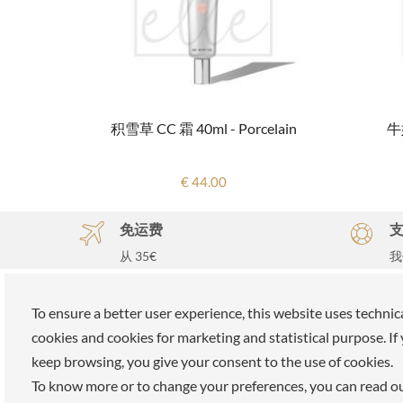
积雪草 CC 霜 40ml - Porcelain
牛
€ 44.00
免运费
从 35€
我
购
To ensure a better user experience, this website uses technic
ELLE SPA
关于我
cookies and cookies for marketing and statistical purpose. If
keep browsing, you give your consent to the use of cookies.
所有品牌
我们的使
To know more or to change your preferences, you can read o
预约
加入我们