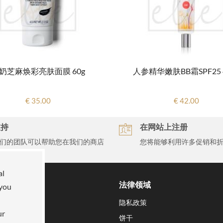
奶芝麻焕彩亮肤面膜 60g
人参精华嫩肤BB霜SPF25 4
€ 35.00
€ 42.00
支持
在网站上注册
们的团队可以帮助您在我们的商店
您将能够利用许多促销和
买
al
们
法律领域
 you
命
隐私政策
ur
饼干