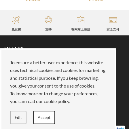
免运费
支持
在网站上注册
安全支付
ELLE SPA
所有品牌
预约
To ensure a better user experience, this website
保真卡
关于我们
uses technical cookies and cookies for marketing
保留区
关于我们
and statistical purpose. If you keep browsing,
you give your consent to the use of cookies.
我们的使命
加入我们
To know more or to change your preferences,
支付方式
商店
法律领域
you can read our cookie policy.
隐私政策
饼干
销售条款
条款和条件
Edit
Accept