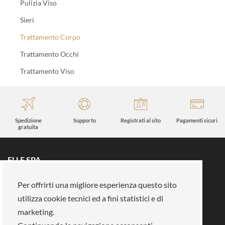
Pulizia Viso
Sieri
Trattamento Corpo
Trattamento Occhi
Trattamento Viso
Spedizione
Supporto
Registrati al sito
Pagamenti sicuri
gratuita
ELLE SPA
Tutti i brand
Prenota un appuntamento
Per offrirti una migliore esperienza questo sito
Fidelity card
Chi siamo
utilizza cookie tecnici ed a fini statistici e di
Area riservata
Su di noi
marketing.