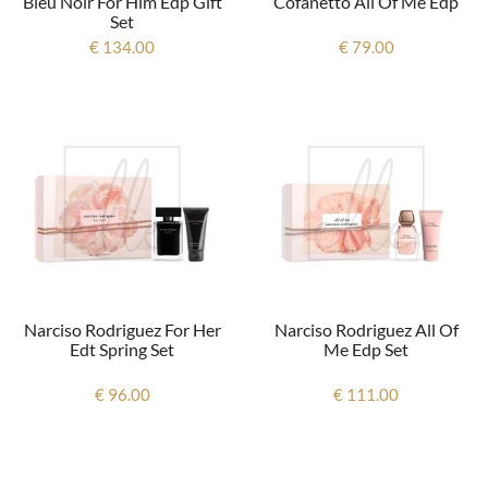
Bleu Noir For Him Edp Gift
Cofanetto All Of Me Edp
Set
€ 134.00
€ 79.00
Narciso Rodriguez For Her
Narciso Rodriguez All Of
Edt Spring Set
Me Edp Set
€ 96.00
€ 111.00