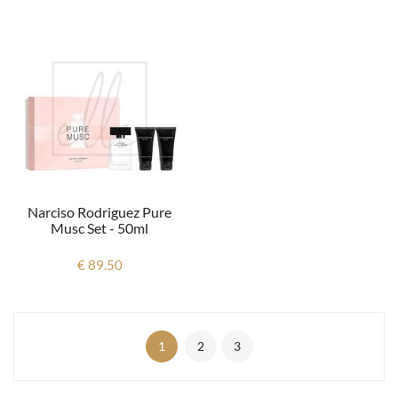
Narciso Rodriguez Pure
Musc Set - 50ml
€ 89.50
1
2
3