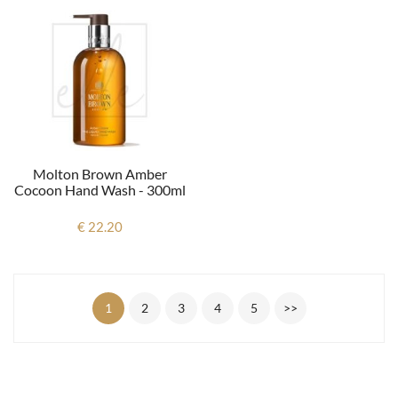
Molton Brown Amber
Cocoon Hand Wash - 300ml
€ 22.20
1
2
3
4
5
>>