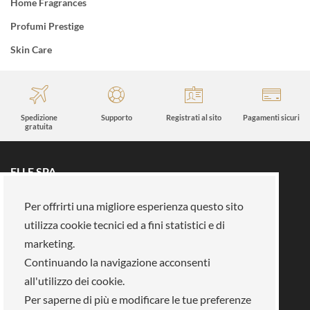
Home Fragrances
Profumi Prestige
Skin Care
Spedizione
Supporto
Registrati al sito
Pagamenti sicuri
gratuita
ELLE SPA
Tutti i brand
Prenota un appuntamento
Per offrirti una migliore esperienza questo sito
Fidelity card
Chi siamo
utilizza cookie tecnici ed a fini statistici e di
Area riservata
Su di noi
marketing.
Continuando la navigazione acconsenti
La nostra mission
Lavora con noi
all'utilizzo dei cookie.
Pagamenti
Negozi
Legal Area
Per saperne di più e modificare le tue preferenze