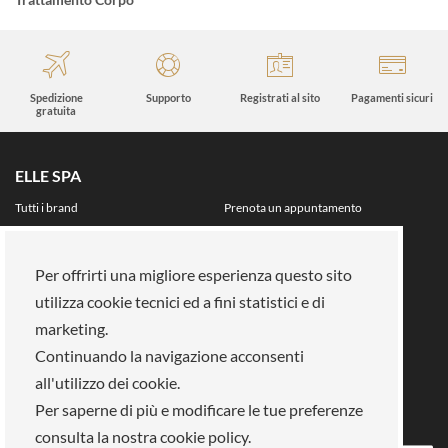
Spedizione
Supporto
Registrati al sito
Pagamenti sicuri
gratuita
ELLE SPA
Tutti i brand
Prenota un appuntamento
Fidelity card
Chi siamo
Area riservata
Per offrirti una migliore esperienza questo sito
Su di noi
utilizza cookie tecnici ed a fini statistici e di
La nostra mission
Lavora con noi
marketing.
Pagamenti
Negozi
Continuando la navigazione acconsenti
Legal Area
all'utilizzo dei cookie.
Info privacy
Gestione cookies
Per saperne di più e modificare le tue preferenze
Condizioni di vendita
Termini e condizioni
consulta la nostra cookie policy.