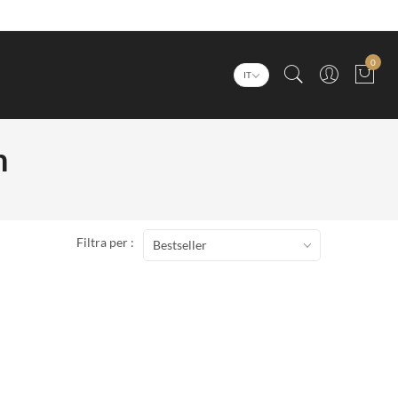
0
IT
n
Filtra per :
Bestseller