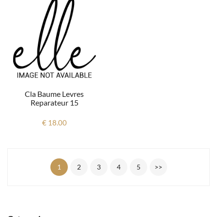
Cla Baume Levres
Reparateur 15
€ 18.00
1
2
3
4
5
>>