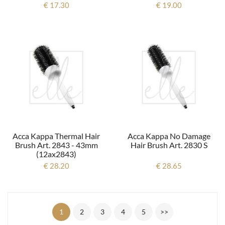
2635
2643)
€ 17.30
€ 19.00
Acca Kappa Thermal Hair
Acca Kappa No Damage
Brush Art. 2843 - 43mm
Hair Brush Art. 2830 S
(12ax2843)
€ 28.20
€ 28.65
1
2
3
4
5
>>