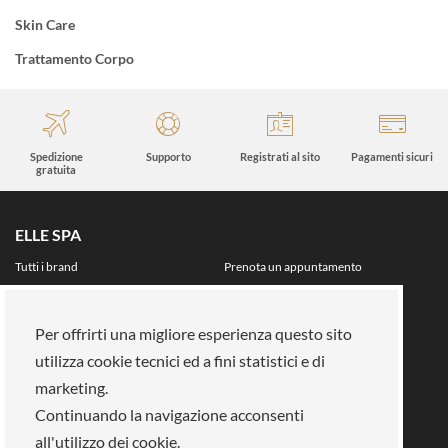
Skin Care
Trattamento Corpo
Spedizione
Supporto
Registrati al sito
Pagamenti sicuri
gratuita
ELLE SPA
Tutti i brand
Prenota un appuntamento
Fidelity card
Chi siamo
Area riservata
Per offrirti una migliore esperienza questo sito
Su di noi
utilizza cookie tecnici ed a fini statistici e di
La nostra mission
Lavora con noi
marketing.
Pagamenti
Negozi
Continuando la navigazione acconsenti
Legal Area
all'utilizzo dei cookie.
Info privacy
Gestione cookies