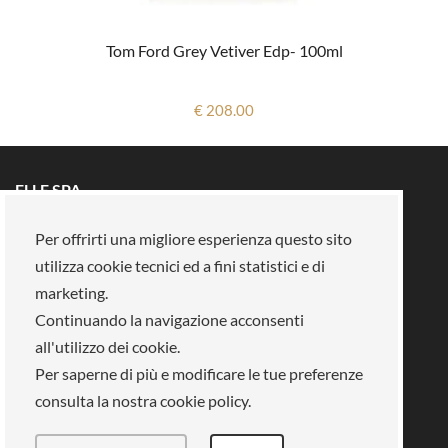
Tom Ford Grey Vetiver Edp- 100ml
€ 208.00
ELLE SPA
Tutti i brand
Prenota un appuntamento
Per offrirti una migliore esperienza questo sito
Fidelity card
Chi siamo
utilizza cookie tecnici ed a fini statistici e di
Area riservata
Su di noi
marketing.
Continuando la navigazione acconsenti
La nostra mission
Lavora con noi
all'utilizzo dei cookie.
Pagamenti
Negozi
Legal Area
Per saperne di più e modificare le tue preferenze
consulta la nostra cookie policy.
Info privacy
Gestione cookies
Condizioni di vendita
Termini e condizioni