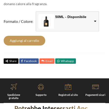
donano calore alla fragranza.
50ML - Disponibile
Formato / Colore:
Aggiungi al carrello
Share
Facebook
Email
Whatsapp
Spedizione
Supporto
Registrati al sito
Pagamenti sicuri
gratuita
Potrebbe Interessarti Anche