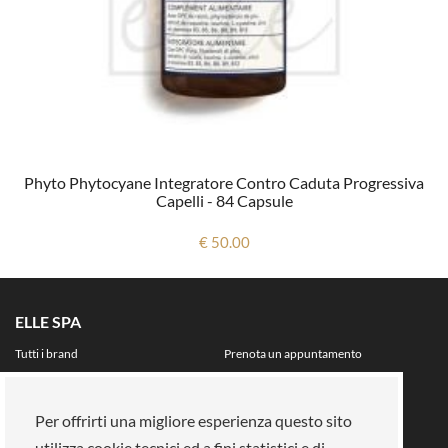
Phyto Phytocyane Integratore Contro Caduta Progressiva
Capelli - 84 Capsule
€ 50.00
ELLE SPA
Tutti i brand
Prenota un appuntamento
Fidelity card
Chi siamo
Area riservata
Per offrirti una migliore esperienza questo sito
Su di noi
utilizza cookie tecnici ed a fini statistici e di