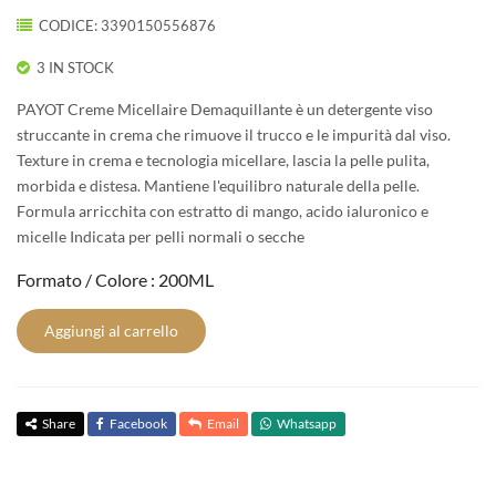
CODICE: 3390150556876
3 IN STOCK
PAYOT Creme Micellaire Demaquillante è un detergente viso
struccante in crema che rimuove il trucco e le impurità dal viso.
Texture in crema e tecnologia micellare, lascia la pelle pulita,
morbida e distesa. Mantiene l'equilibro naturale della pelle.
Formula arricchita con estratto di mango, acido ialuronico e
micelle Indicata per pelli normali o secche
Formato / Colore : 200ML
Aggiungi al carrello
Share
Facebook
Email
Whatsapp