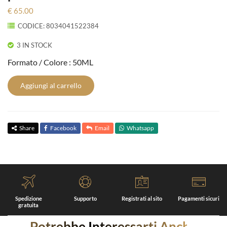
€ 65.00
CODICE: 8034041522384
3 IN STOCK
Formato / Colore : 50ML
Aggiungi al carrello
Share
Facebook
Email
Whatsapp
Spedizione
Supporto
Registrati al sito
Pagamenti sicuri
gratuita
Potrebbe Interessarti Anche