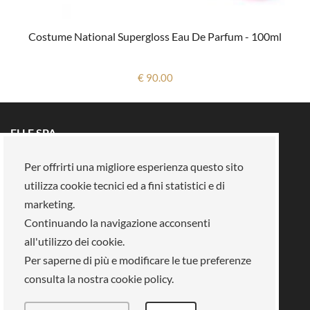
Costume National Supergloss Eau De Parfum - 100ml
€ 90.00
ELLE SPA
Tutti i brand
Prenota un appuntamento
Per offrirti una migliore esperienza questo sito
Fidelity card
Chi siamo
utilizza cookie tecnici ed a fini statistici e di
Area riservata
Su di noi
marketing.
Continuando la navigazione acconsenti
La nostra mission
Lavora con noi
all'utilizzo dei cookie.
Pagamenti
Negozi
Legal Area
Per saperne di più e modificare le tue preferenze
consulta la nostra cookie policy.
Info privacy
Gestione cookies
Condizioni di vendita
Termini e condizioni