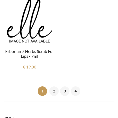
Erborian 7 Herbs Scrub For
Lips - 7ml
€ 19.00
1
2
3
4