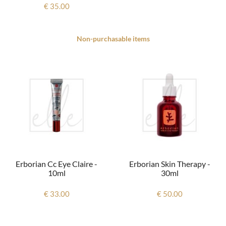
€ 35.00
Non-purchasable items
Erborian Cc Eye Claire -
Erborian Skin Therapy -
10ml
30ml
€ 33.00
€ 50.00