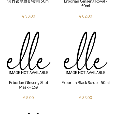
Erborian Ginseng Royal -
漾竹锁水修护凝霜 50ml
50ml
€ 82.00
€ 38.00
Erborian Ginseng Shot
Erborian Black Scrub - 50ml
Mask - 15g
€ 8.00
€ 33.00