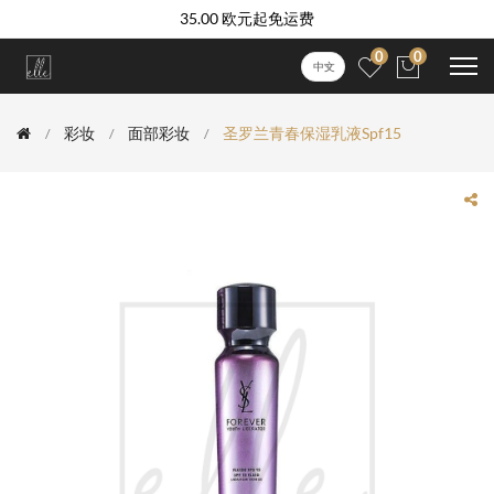
35.00 欧元起免运费
0
0
中文
彩妆
面部彩妆
圣罗兰青春保湿乳液spf15