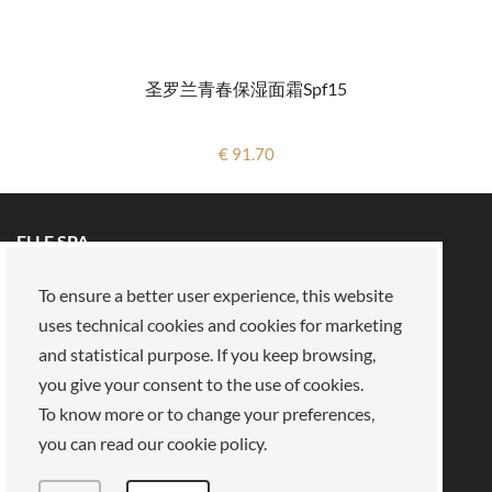
圣罗兰青春保湿面霜spf15
€ 91.70
ELLE SPA
所有品牌
预约
To ensure a better user experience, this website
保真卡
关于我们
uses technical cookies and cookies for marketing
保留区
关于我们
and statistical purpose. If you keep browsing,
you give your consent to the use of cookies.
我们的使命
加入我们
To know more or to change your preferences,
支付方式
商店
法律领域
you can read our cookie policy.
隐私政策
饼干