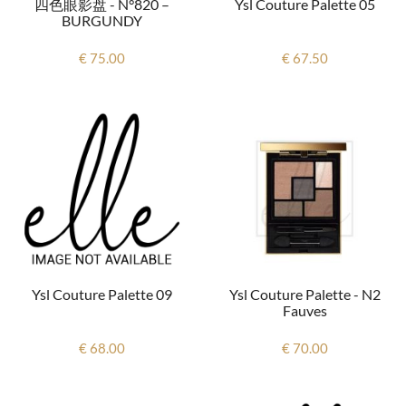
四色眼影盘 - N°820 –
Ysl Couture Palette 05
BURGUNDY
€ 75.00
€ 67.50
Ysl Couture Palette 09
Ysl Couture Palette - N2
Fauves
€ 68.00
€ 70.00