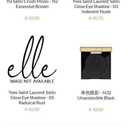
Ysl Satin Crush Mono - N2
Yves Saint Laurent Satin
Excessive Brown
Glow Eye Shadow - 03
Indecent Nude
€ 42.00
€ 40.70
Yves Saint Laurent Satin
单色眼影 - N32
Glow Eye Shadow - 05
Unaccessible Black
Raduical Rust
€ 40.00
€ 42.00