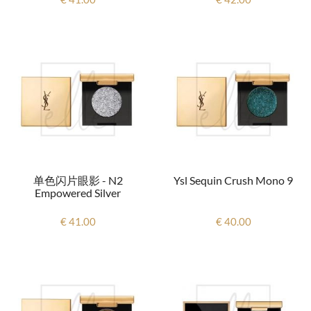
单色闪片眼影 - N2
Ysl Sequin Crush Mono 9
Empowered Silver
€ 41.00
€ 40.00