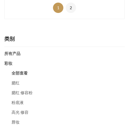
1
2
类别
所有产品
彩妆
全部查看
腮红
腮红 修容粉
粉底液
高光 修容
唇妆