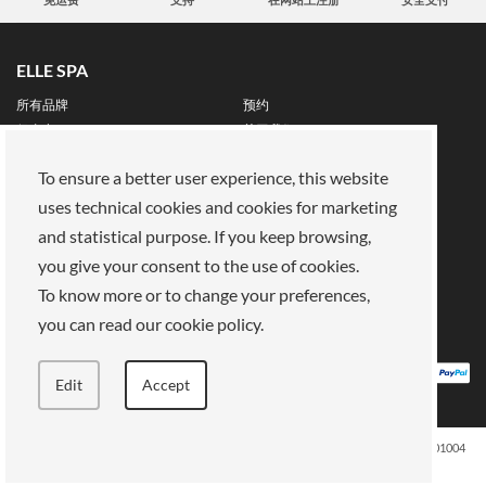
ELLE SPA
所有品牌
预约
保真卡
关于我们
保留区
To ensure a better user experience, this website
关于我们
uses technical cookies and cookies for marketing
我们的使命
加入我们
and statistical purpose. If you keep browsing,
支付方式
商店
you give your consent to the use of cookies.
法律领域
To know more or to change your preferences,
隐私政策
饼干
you can read our cookie policy.
销售条款
条款和条件
Edit
Accept
ELLE SPA, Piazza Vittorio Emanuele II, 67-68-69 Roma (RM) - 00185 VAT: 13759001004
版权所有