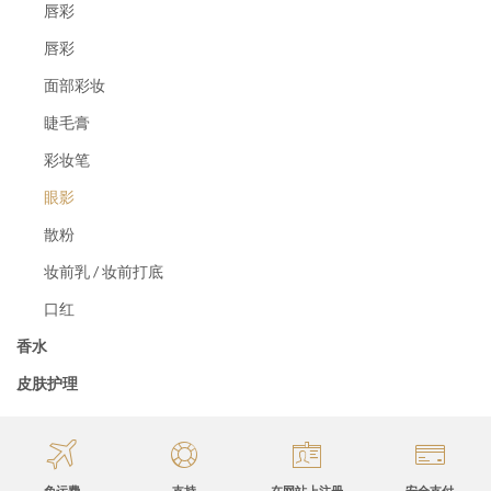
唇彩
唇彩
面部彩妆
睫毛膏
彩妆笔
眼影
散粉
妆前乳 / 妆前打底
口红
香水
皮肤护理
免运费
支持
在网站上注册
安全支付