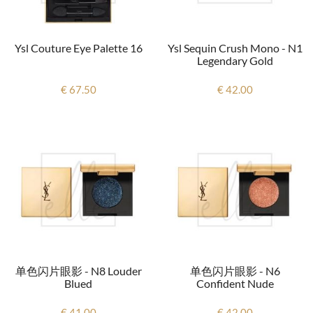
Ysl Couture Eye Palette 16
Ysl Sequin Crush Mono - N1
Legendary Gold
€ 67.50
€ 42.00
单色闪片眼影 - N8 Louder
单色闪片眼影 - N6
Blued
Confident Nude
€ 41.00
€ 42.00