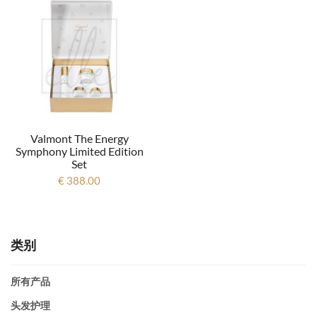
Valmont The Energy
Symphony Limited Edition
Set
€ 388.00
类别
所有产品
头发护理