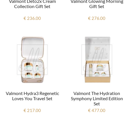
Valmont Deto2x Cream
Valmont Glowing Morning
Collection Gift Set
Gift Set
€ 236.00
€ 276.00
Valmont Hydra3 Regenetic
Valmont The Hydration
Loves You Travel Set
Symphony Limited Edition
Set
€ 217.00
€ 477.00