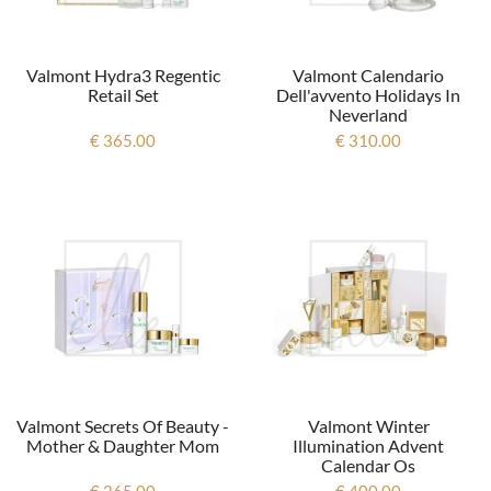
Valmont Hydra3 Regentic
Valmont Calendario
Retail Set
Dell'avvento Holidays In
Neverland
€ 365.00
€ 310.00
Valmont Secrets Of Beauty -
Valmont Winter
Mother & Daughter Mom
Illumination Advent
Calendar Os
€ 265.00
€ 400.00