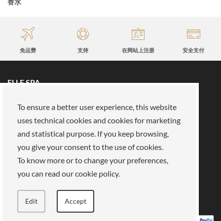
香水
免运费
支持
在网站上注册
安全支付
ELLE SPA
所有品牌
预约
To ensure a better user experience, this website
保真卡
关于我们
uses technical cookies and cookies for marketing
保留区
关于我们
and statistical purpose. If you keep browsing,
you give your consent to the use of cookies.
我们的使命
加入我们
To know more or to change your preferences,
支付方式
商店
法律领域
you can read our cookie policy.
隐私政策
饼干
销售条款
条款和条件
Edit
Accept