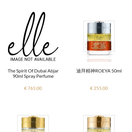
The Spirit Of Dubai Abjar
迪拜精神ROEYA 50ml
90ml Spray Perfume
€ 765.00
€ 255.00