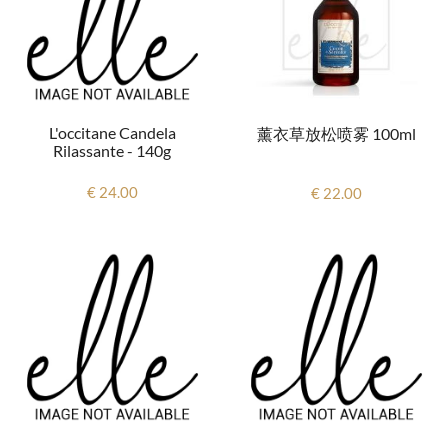
L'occitane Candela
薰衣草放松喷雾 100ml
Rilassante - 140g
€ 24.00
€ 22.00