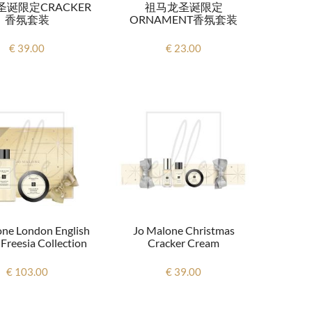
诞限定CRACKER
祖马龙圣诞限定
香氛套装
ORNAMENT香氛套装
€ 39.00
€ 23.00
one London English
Jo Malone Christmas
 Freesia Collection
Cracker Cream
€ 103.00
€ 39.00