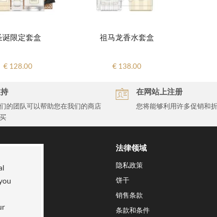
圣诞限定套盒
祖马龙香水套盒
€ 128.00
€ 138.00
支持
在网站上注册
们的团队可以帮助您在我们的商店
您将能够利用许多促销和
买
们
法律领域
命
隐私政策
al
饼干
 you
销售条款
ur
条款和条件