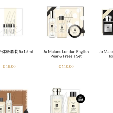
体验套装 5x1.5ml
Jo Malone London English
Jo Malo
Pear & Freesia Set
To
€ 18.00
€ 110.00