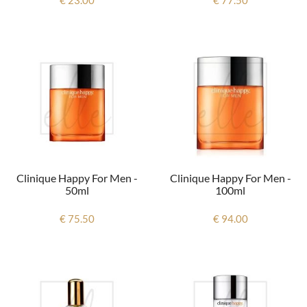
Clinique Happy For Men -
Clinique Happy For Men -
50ml
100ml
€ 75.50
€ 94.00