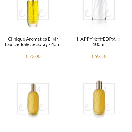
Clinique Aromatics Elixir
HAPPY 女士EDP浓香
Eau De Toilette Spray - 45ml
100ml
€ 72.00
€ 97.50