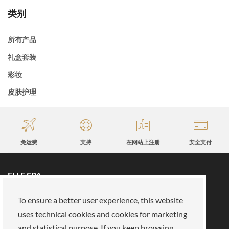
类别
所有产品
礼盒套装
彩妆
皮肤护理
免运费
支持
在网站上注册
安全支付
ELLE SPA
所有品牌
预约
To ensure a better user experience, this website
保真卡
关于我们
uses technical cookies and cookies for marketing
保留区
关于我们
and statistical purpose. If you keep browsing,