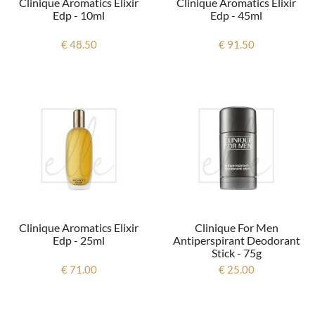
Clinique Aromatics Elixir
Clinique Aromatics Elixir
Edp - 10ml
Edp - 45ml
€ 48.50
€ 91.50
Clinique Aromatics Elixir
Clinique For Men
Edp - 25ml
Antiperspirant Deodorant
Stick - 75g
€ 71.00
€ 25.00