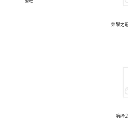
彩妆
荣耀之冠
演绎