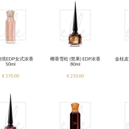
秘境EDP女式浓香
椰香雪松 (禁果) EDP浓香
金桂皮革
50ml
80ml
€ 170.00
€ 210.00