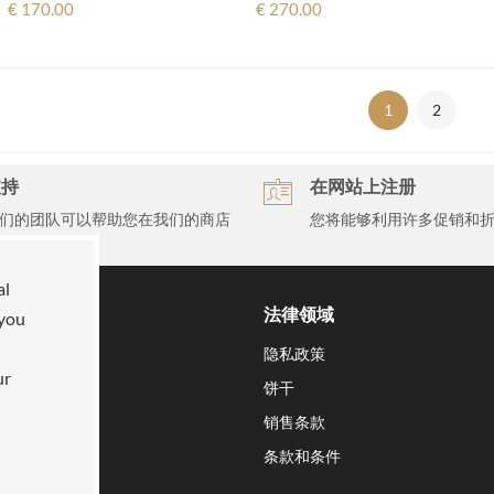
€ 170.00
€ 270.00
1
2
支持
在网站上注册
们的团队可以帮助您在我们的商店
您将能够利用许多促销和
买
al
们
法律领域
 you
命
隐私政策
ur
饼干
销售条款
条款和条件