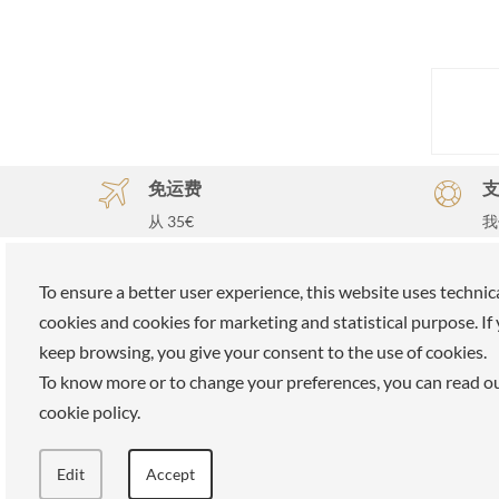
免运费
从 35€
我
购
To ensure a better user experience, this website uses technic
ELLE SPA
关于我
cookies and cookies for marketing and statistical purpose. If
keep browsing, you give your consent to the use of cookies.
所有品牌
我们的使
To know more or to change your preferences, you can read o
预约
加入我们
cookie policy.
保真卡
支付方式
关于我们
商店
Edit
Accept
保留区