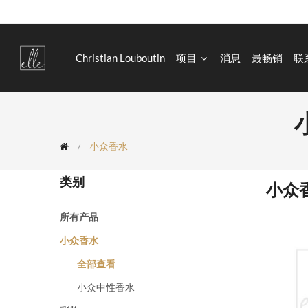
Christian Louboutin
项目
消息
最畅销
联
小
小众香水
类别
小众
所有产品
小众香水
全部查看
小众中性香水