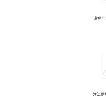
鸢尾广藿
海边伊甸