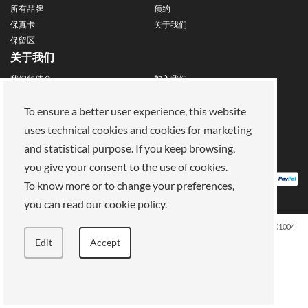
所有品牌
预约
保真卡
关于我们
保留区
关于我们
我们的使命
加入我们
支付方式
商店
法律领域
To ensure a better user experience, this website
uses technical cookies and cookies for marketing
隐私政策
饼干
and statistical purpose. If you keep browsing,
销售条款
条款和条件
you give your consent to the use of cookies.
To know more or to change your preferences,
you can read our cookie policy.
ELLE SPA, Piazza Vittorio Emanuele II, 67-68-69 Roma (RM) - 00185 VAT: 13759001004
版权所有
Edit
Accept